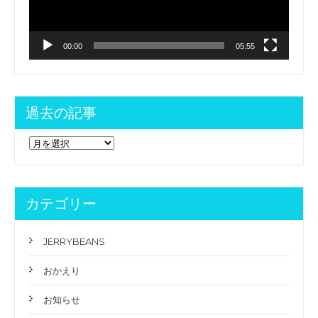
ー
k
シ
ョ
00:00
05:55
ン
過去の記事
過
去
の
記
事
カテゴリー
JERRYBEANS
おかえり
お知らせ