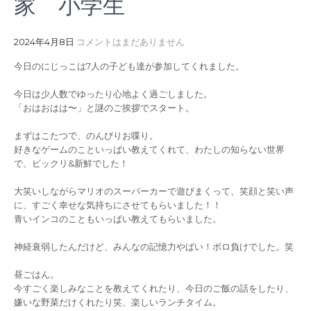
家 小学生
2024年4月8日
コメントはまだありません
今日のにじっこは7人の子ども達が参加してくれました。
今日は少人数でゆったり心地よく過ごしました。
「おはおはは〜」と謎のご挨拶でスタート。
まずはこたつで、のんびりお喋り。
好きなゲームのこといっぱい教えてくれて、わたしの知らない世界
で、ビックリ&新鮮でした！
大笑いしながらマリオのスーパーカーで遊びまくって、笑顔と笑い声
に、すごく幸せな気持ちにさせてもらいました！！
青いインコのこともいっぱい教えてもらいました。
神経衰弱したんだけど、みんなの記憶力やばい！ボロ負けでした。笑
昼ごはん。
今すごく楽しみなことを教えてくれたり、今日のご飯の話をしたり、
嫌いな野菜だけくれたり笑、楽しいランチタイム。