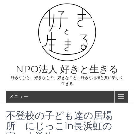
コ
ン
テ
ン
ツ
へ
ス
キ
ッ
プ
NPO法人 好きと生きる
好きなひと、好きなもの、好きなこと、好きな地域と共に楽しく
生きる
メニュー
不登校の子ども達の居場
所 にじっこin長浜虹の