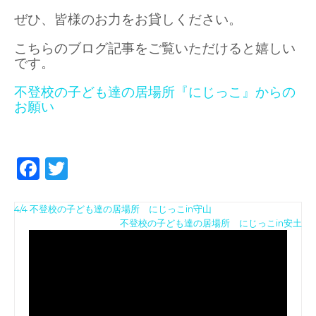
ぜひ、皆様のお力をお貸しください。
こちらのブログ記事をご覧いただけると嬉しい
です。
不登校の子ども達の居場所『にじっこ』からの
お願い
F
T
a
w
投
c
it
4/4 不登校の子ども達の居場所 にじっこin守山
動
不登校の子ども達の居場所 にじっこin安土
稿
e
te
画
ナ
b
r
プ
レ
ビ
o
ー
ゲ
ヤ
o
ー