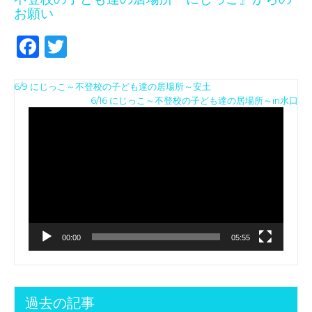
お願い
F
T
a
w
投
c
it
6/9 にじっこ～不登校の子ども達の居場所～安土
動
6/16 にじっこ～不登校の子ども達の居場所～in水口
稿
e
te
画
ナ
b
r
プ
レ
ビ
o
ー
ゲ
ヤ
o
ー
ー
k
シ
ョ
00:00
05:55
ン
過去の記事