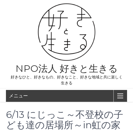
コ
ン
テ
ン
ツ
へ
ス
キ
ッ
プ
NPO法人 好きと生きる
好きなひと、好きなもの、好きなこと、好きな地域と共に楽しく
生きる
メニュー
6/13 にじっこ～不登校の子
ども達の居場所～in虹の家