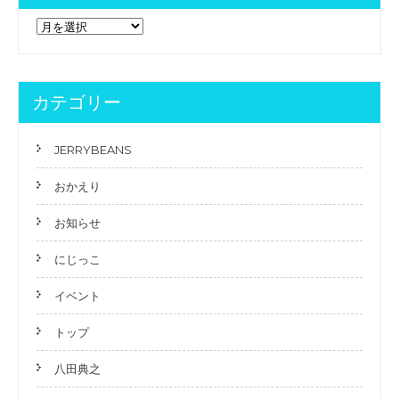
過
去
の
記
事
カテゴリー
JERRYBEANS
おかえり
お知らせ
にじっこ
イベント
トップ
八田典之