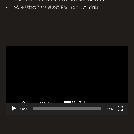
7/9 不登校の子ども達の居場所 にじっこin守山
動
画
プ
レ
ー
ヤ
ー
00:00
06:47