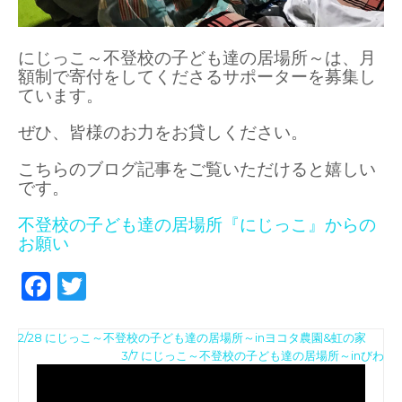
にじっこ～不登校の子ども達の居場所～は、月
額制で寄付をしてくださるサポーターを募集し
ています。
ぜひ、皆様のお力をお貸しください。
こちらのブログ記事をご覧いただけると嬉しい
です。
不登校の子ども達の居場所『にじっこ』からの
お願い
F
T
a
w
投
c
it
2/28 にじっこ～不登校の子ども達の居場所～inヨコタ農園&虹の家
動
3/7 にじっこ～不登校の子ども達の居場所～inびわ
稿
e
te
画
ナ
b
r
プ