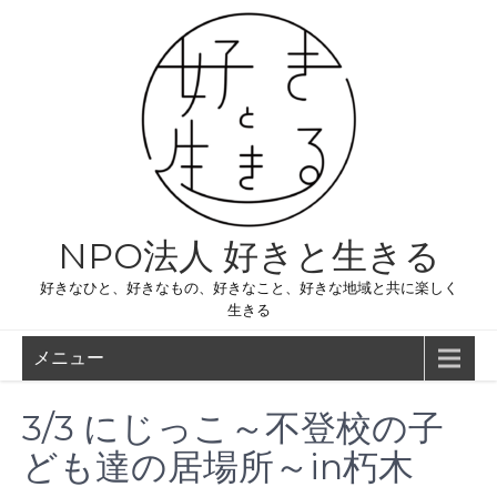
コ
ン
テ
ン
ツ
へ
ス
キ
ッ
プ
NPO法人 好きと生きる
好きなひと、好きなもの、好きなこと、好きな地域と共に楽しく
生きる
メニュー
3/3 にじっこ～不登校の子
ども達の居場所～in朽木