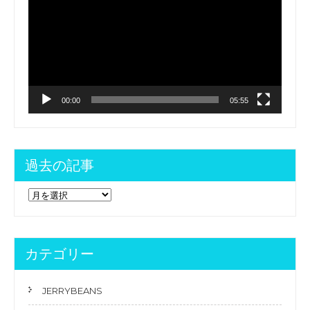
レ
ビ
o
ー
ゲ
ヤ
o
ー
ー
k
シ
ョ
00:00
05:55
ン
過去の記事
過
去
の
記
事
カテゴリー
JERRYBEANS