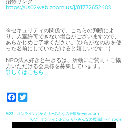
招待リンク
https://us02web.zoom.us/j/81772652409
※セキュリティの関係で、こちらの判断によ
り、入室許可できない場合がございますので、
あらかじめご了承ください。(ひらがなのみを使
った名前にしていただけると嬉しいです！)
NPO
法人好きと生きるは、活動にご賛同・ご協
力いただける会員様を募集しています。
詳しくはこちら
F
T
a
w
投
c
it
9/23 オンラインおかえり〜みんなの居場所〜in zoom
動
10/7 オンラインおかえり〜みんなの居場所〜in zoom
稿
e
te
画