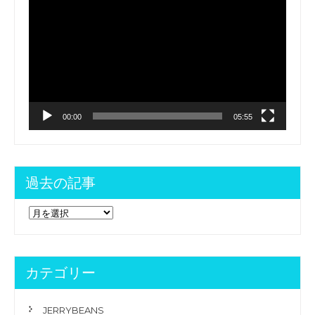
ナ
b
r
プ
レ
ビ
o
ー
ゲ
ヤ
o
ー
ー
k
シ
ョ
00:00
05:55
ン
過去の記事
過
去
の
記
事
カテゴリー
JERRYBEANS