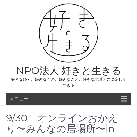
コ
ン
テ
ン
ツ
へ
ス
キ
ッ
プ
NPO法人 好きと生きる
好きなひと、好きなもの、好きなこと、好きな地域と共に楽しく
生きる
メニュー
9/30 オンラインおかえ
り〜みんなの居場所〜in