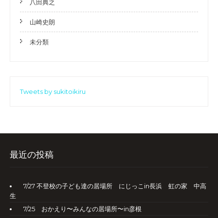
八田典之
山崎史朗
未分類
Tweets by sukitoikiru
最近の投稿
7/27 不登校の子ども達の居場所 にじっこin長浜 虹の家 中高
生
7/25 おかえり〜みんなの居場所〜in彦根