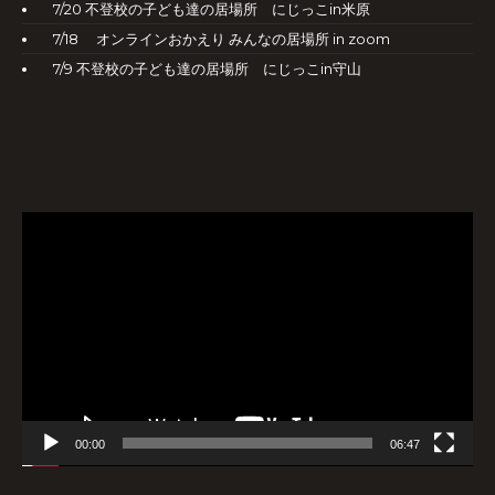
7/20 不登校の子ども達の居場所 にじっこin米原
7/18 オンラインおかえり みんなの居場所 in zoom
7/9 不登校の子ども達の居場所 にじっこin守山
動
画
プ
レ
ー
ヤ
ー
00:00
06:47