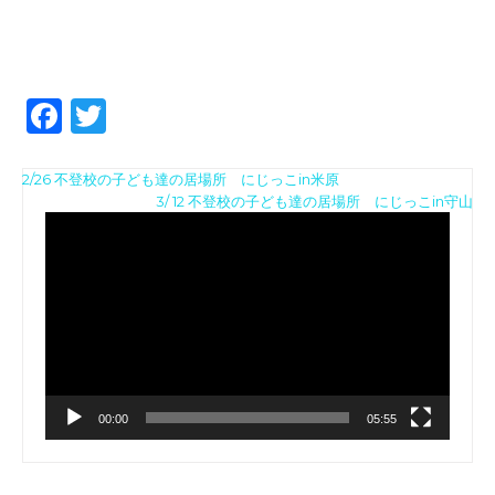
F
T
a
w
投
c
it
2/26 不登校の子ども達の居場所 にじっこin米原
動
3/ 12 不登校の子ども達の居場所 にじっこin守山
稿
e
te
画
ナ
b
r
プ
レ
ビ
o
ー
ゲ
ヤ
o
ー
ー
k
シ
ョ
00:00
05:55
ン