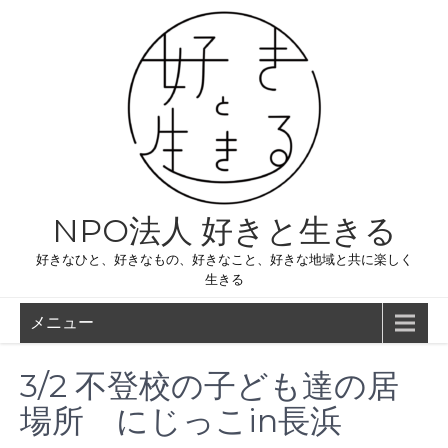
コ
ン
テ
ン
ツ
へ
ス
キ
ッ
プ
NPO法人 好きと生きる
好きなひと、好きなもの、好きなこと、好きな地域と共に楽しく
生きる
メニュー
3/2 不登校の子ども達の居
場所 にじっこin長浜