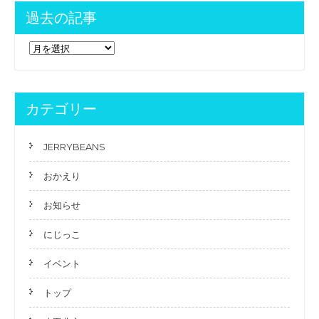
過去の記事
過
去
の
記
事
カテゴリー
JERRYBEANS
おかえり
お知らせ
にじっこ
イベント
トップ