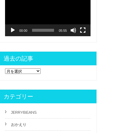
プ
レ
ー
ヤ
ー
00:00
05:55
過去の記事
過
去
の
記
事
カテゴリー
JERRYBEANS
おかえり