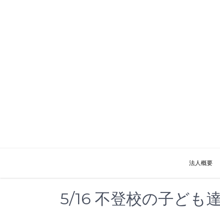
コ
ン
テ
ン
ツ
へ
ス
キ
ッ
プ
法人概要
5/16 不登校の子ど