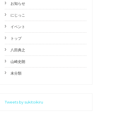
お知らせ
にじっこ
イベント
トップ
八田典之
山崎史朗
未分類
Tweets by sukitoikiru