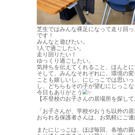
芝生ではみんな裸足になって走り回っ
です！
みんなと遊びたい。
1人で過ごしたい。
走り回りたい！
ゆっくり過ごしたい。
気持ちを伝えてくれること、ほんとに
そして、みんなそれぞれに、環境の変
ことも嬉しいし、にじっこでは思いっ
し、どちらもその子が望むにじっこな
今日もありがとう
【不登校のお子さんの居場所を探して
「お子さんが、学校やおうち以外の居
おられる保護者さんは、お気軽にご連
またにじっこは、ほぼ毎回、各地の親