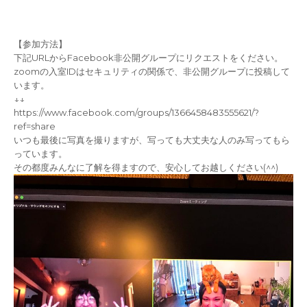
‪【参加方法】‬
‪下記URLからFacebook非公開グループにリクエストをください。‬
‪zoomの入室IDはセキュリティの関係で、非公開グループに投稿して
います。‬
‪↓↓‬
https://www.facebook.com/groups/1366458483555621/?
ref=share‬
いつも最後に写真を撮りますが、写っても大丈夫な人のみ写ってもら
っています。
その都度みんなに了解を得ますので、安心してお越しください(^^)