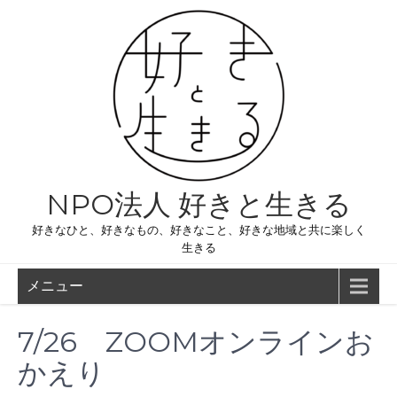
コ
ン
テ
ン
ツ
へ
ス
キ
ッ
プ
NPO法人 好きと生きる
好きなひと、好きなもの、好きなこと、好きな地域と共に楽しく
生きる
メニュー
7/26 ZOOMオンラインお
かえり