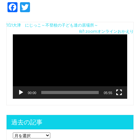
F
T
a
w
投
c
it
7/21大津 にじっこ～不登校の子ども達の居場所～
動
8/1 zoomオンラインおかえり
稿
e
te
画
ナ
b
r
プ
レ
ビ
o
ー
ゲ
ヤ
o
ー
ー
k
シ
ョ
00:00
05:55
ン
過去の記事
過