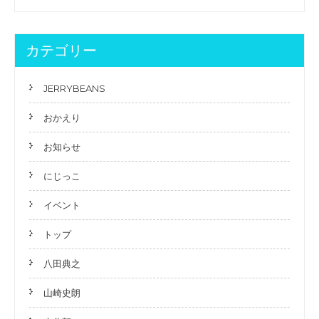
去
の
記
事
カテゴリー
JERRYBEANS
おかえり
お知らせ
にじっこ
イベント
トップ
八田典之
山崎史朗