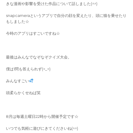
きな漫画や影響を受けた作品について話しました(^^)
snapcameraというアプリで自分の顔を変えたり、頭に猫を乗せたり
もしました☆
今時のアプリはすごいですね☆
最後はみんなでなぞなぞクイズ大会。
僕は1問も答えられず(>_<)
みんなすごい
頭柔らかくせねば笑
8月は毎週土曜日22時から開催予定です☆
いつでも気軽に遊びにきてくださいね(^^)