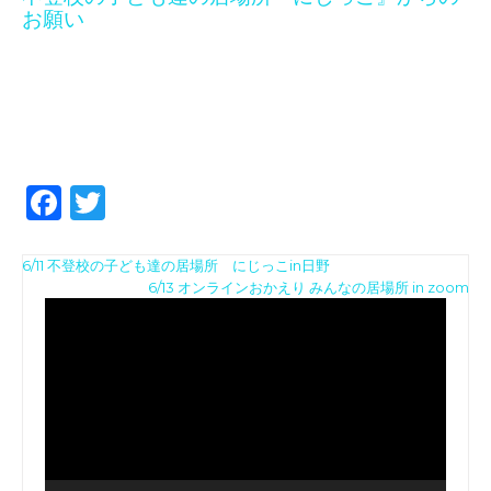
お願い
F
T
a
w
投
c
it
6/11 不登校の子ども達の居場所 にじっこin日野
動
6/13 オンラインおかえり みんなの居場所 in zoom
稿
e
te
画
ナ
b
r
プ
レ
ビ
o
ー
ゲ
ヤ
o
ー
ー
k
シ