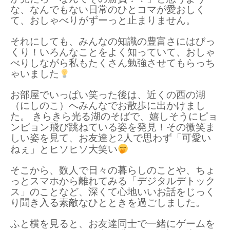
な、
なんでもない日常のひとコマが愛おしく
て、
おしゃべりがずーっと止まりません。
それにしても、
みんなの知識の豊富さにはびっ
くり！いろんなことをよく知っていて、
おしゃ
べりしながら私もたくさん勉強させてもらっち
ゃいました
お部屋でいっぱい笑った後は、
近くの西の湖
（にしのこ）へみんなでお散歩に出かけまし
た。
きらきら光る湖のそばで、
嬉しそうにピョ
ンピョン飛び跳ねている姿を発見！その微笑ま
しい姿を見て、
お友達と2人で思わず「可愛い
ねぇ」とヒソヒソ大笑い
そこから、
数人で日々の暮らしのことや、
ちょ
っとスマホから離れてみる「デジタルデトック
ス」のことなど、
深くて心地いいお話をじっく
り聞き入る素敵なひとときを過ごしました。
ふと横を見ると、
お友達同士で一緒にゲームを