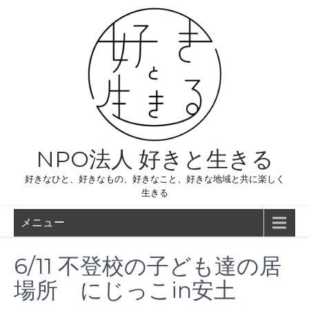
コ
ン
テ
ン
ツ
へ
ス
キ
ッ
プ
NPO法人 好きと生きる
好きなひと、好きなもの、好きなこと、好きな地域と共に楽しく
生きる
メニュー
6/11 不登校の子ども達の居
場所 にじっこin安土