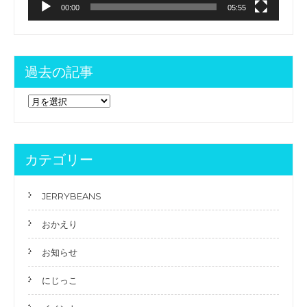
ョ
00:00
05:55
ン
過去の記事
過
去
の
記
事
カテゴリー
JERRYBEANS
おかえり
お知らせ
にじっこ