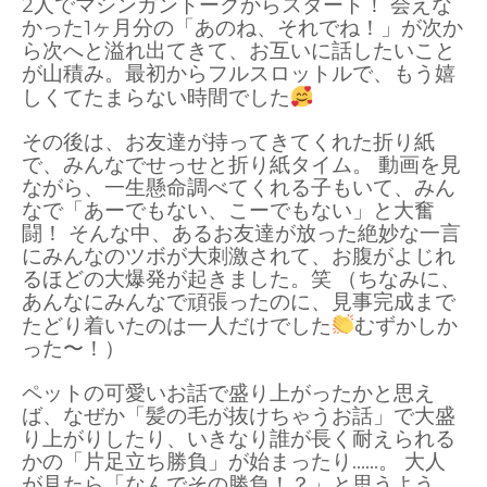
2人でマシンガントークからスタート！ 会えな
かった1ヶ月分の「あのね、
それでね！」が次か
ら次へと溢れ出てきて、
お互いに話したいこと
が山積み。
最初からフルスロットルで、
もう嬉
しくてたまらない時間でした
その後は、
お友達が持ってきてくれた折り紙
で、
みんなでせっせと折り紙タイム。
動画を見
ながら、
一生懸命調べてくれる子もいて、
みん
なで「あーでもない、
こーでもない」と大奮
闘！ そんな中、
あるお友達が放った絶妙な一言
にみんなのツボが大刺激されて、
お腹がよじれ
るほどの大爆発が起きました。
笑 （ちなみに、
あんなにみんなで頑張ったのに、
見事完成まで
たどり着いたのは一人だけでした
むずかしか
った〜！）
ペットの可愛いお話で盛り上がったかと思え
ば、
なぜか「髪の毛が抜けちゃうお話」で大盛
り上がりしたり、
いきなり誰が長く耐えられる
かの「片足立ち勝負」が始まったり……。
大人
が見たら「なんでその勝負！？」と思うよう